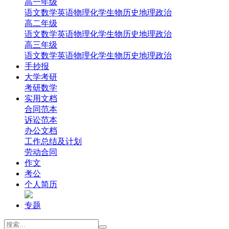
高一年级
‌语文
‌数学
英语
‌物理
‌化学
‌生物
‌历史
‌地理‌
‌政治‌
高二年级
‌语文
‌数学
英语
‌物理
‌化学
‌生物
‌历史
‌地理‌
‌政治‌
高三年级
‌语文
‌数学
英语
‌物理
‌化学
‌生物
‌历史
‌地理
‌政治
手抄报
大学考研
考研数学
实用文档
合同范本
诉讼范本
办公文档
工作总结及计划
劳动合同
作文
考公
个人简历
专题