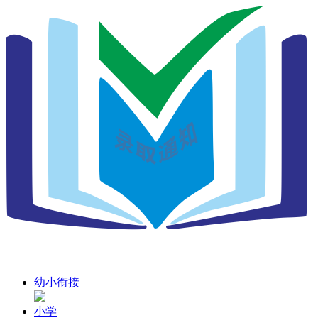
幼小衔接
小学