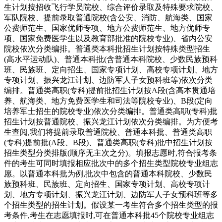
生计划按招收飞行学员院校、综合评价录取及特殊要求院校、
军队院校、提前录取普通院校(含公安、消防、航海类、国家
公费师范生、国家优师专项、地方公费师范生、地方优师专
项、国家免费医学生以及教育部批准的院校专业)、省内公安
院校依次分类编排。普通类本科批招生计划按特殊类型招生
(高水平运动队)、普通本科批(含普通本科院校、少数民族预科
班、民族班、定向招生、国家专项计划、高校专项计划、地方
专项计划、振兴龙江计划、边防军人子女预科班等)依次分类
编排。普通类高职(专科)提前批招生计划按A段(含高本贯通培
养、航海类、地方免费医学生和司法等院校专业)、B段(定向
培养军士招生的院校专业)依次分类编排。普通类高职(专科)批
招生计划按普通院校、振兴龙江计划依次分类编排。为方便考
生查阅,我们将提前录取普通院校、普通本科批、普通类高职
(专科)提前批(A段、B段)、普通类高职(专科)批中招生计划按
招生类型分类排版(顺序无主次之分)。填报志愿时,符合报考条
件的考生可同时填报相应批次中的多个招生类型院校专业组志
愿。以普通本科批为例,批次中包含的普通本科院校、少数民
族预科班、民族班、定向招生、国家专项计划、高校专项计
划、地方专项计划、振兴龙江计划、边防军人子女预科班等多
个招生类型的招生计划。假设某一考生符合多个招生类型的报
考条件,考生在志愿填报时,可在普通本科批45个院校专业组志