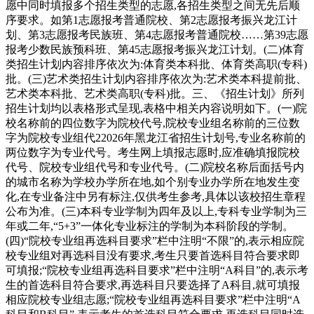
愿中同时填报多个招生类型的志愿,各招生类型之间无先后顺
序要求。如第1志愿报考普通院校、第2志愿报考振兴龙江计
划、第3志愿报考民族班、第4志愿报考普通院校……第39志愿
报考少数民族预科班、第45志愿报考振兴龙江计划。(二)体育
类招生计划内容排序依次为:体育类本科批、体育类高职(专科)
批。(三)艺术类招生计划内容排序依次为:艺术类本科提前批、
艺术类本科批、艺术类高职(专科)批。三、《招生计划》所列
招生计划均以表格形式呈现,表格中相关内容说明如下。(一)院
校名称前的四位数字为院校代号,院校专业组名称前的三位数
字为院校专业组代22026年黑龙江省招生计划号,专业名称前的
两位数字为专业代号。考生网上填报志愿时,应准确填报院校
代号、院校专业组代号和专业代号。(二)院校名称后面括号内
的城市名称为学校办学所在地,如个别专业办学所在地发生变
化,在专业备注中另有标注,仅供考生参考,具体以该校招生章程
公布为准。(三)本科专业学制为四年及以上,专科专业学制为三
年或二年,“5+3”一体化专业标注的学制为本科阶段的学制。
(四)“院校专业组再选科目要求”栏中注明“不限”的,表示相应院
校专业组对再选科目没有要求,考生只要首选科目符合要求即
可填报;“院校专业组再选科目要求”栏中注明“A科目”的,表示考
生的首选科目符合要求,再选科目只要选择了A科目,就可填报
相应院校专业组志愿;“院校专业组再选科目要求”栏中注明“A