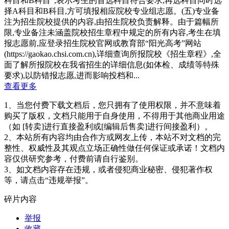
科目和B科目”,表示考生的首选科目符合要求,再选科目同时选
择A科目和B科目,方可填报相应院校专业组志愿。(五)专业备
注为招生院校提供的内容,由招生院校负责解释。由于篇幅所
限,专业备注未涵盖院校招生章程中规定的所有内容,考生在填
报志愿前,应登录招生院校官网或教育部“阳光高考”网站
(https://gaokao.chsi.com.cn),详细查询所报院校《招生章程》,全
面了解所报院校在我省招生的详细信息(如体检、成绩等特殊
要求),以防错报志愿,进而影响投档和...
查看更多
1、当您付费下载文档后，您只拥有了使用权限，并不意味着
购买了版权，文档只能用于自身使用，不得用于其他商业用途
（如 [转卖]进行直接盈利或[编辑后售卖]进行间接盈利）。
2、本站所有内容均由合作方或网友上传，本站不对文档的完
整性、权威性及其观点立场正确性做任何保证或承诺！文档内
容仅供研究参考，付费前请自行鉴别。
3、如文档内容存在违规，或者侵犯商业秘密、侵犯著作权
等，请点击“违规举报”。
碎片内容
举报
收藏