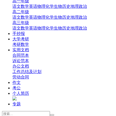
高一年级
‌语文
‌数学
英语
‌物理
‌化学
‌生物
‌历史
‌地理‌
‌政治‌
高二年级
‌语文
‌数学
英语
‌物理
‌化学
‌生物
‌历史
‌地理‌
‌政治‌
高三年级
‌语文
‌数学
英语
‌物理
‌化学
‌生物
‌历史
‌地理
‌政治
手抄报
大学考研
考研数学
实用文档
合同范本
诉讼范本
办公文档
工作总结及计划
劳动合同
作文
考公
个人简历
专题