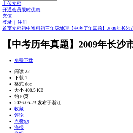
上传文档
开通会员
限时优惠
充值
登录 | 注册
首页
文档
初中资料
初三年级
地理
【中考历年真题】2009年长沙
【中考历年真题】2009年长沙市
免费下载
阅读 22
下载 1
格式 doc
大小 408.5 KB
约10页
2026-05-23 发布于浙江
收藏
评论
点赞(
0
)
海报