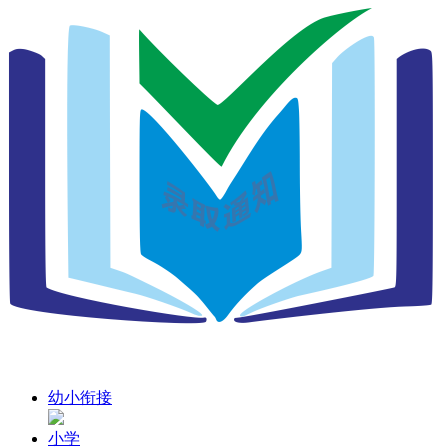
幼小衔接
小学