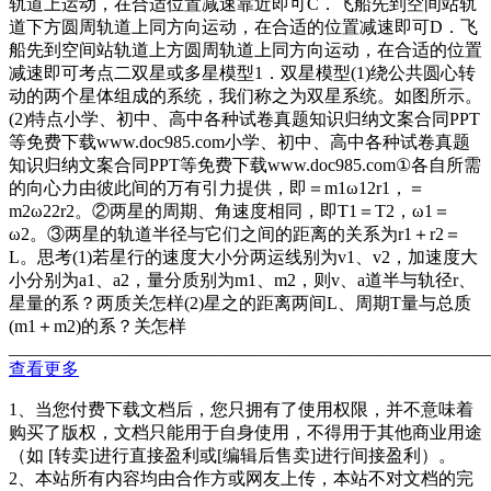
轨道上运动，在合适位置减速靠近即可C．飞船先到空间站轨
道下方圆周轨道上同方向运动，在合适的位置减速即可D．飞
船先到空间站轨道上方圆周轨道上同方向运动，在合适的位置
减速即可考点二双星或多星模型1．双星模型(1)绕公共圆心转
动的两个星体组成的系统，我们称之为双星系统。如图所示。
(2)特点小学、初中、高中各种试卷真题知识归纳文案合同PPT
等免费下载www.doc985.com小学、初中、高中各种试卷真题
知识归纳文案合同PPT等免费下载www.doc985.com①各自所需
的向心力由彼此间的万有引力提供，即＝m1ω12r1，＝
m2ω22r2。②两星的周期、角速度相同，即T1＝T2，ω1＝
ω2。③两星的轨道半径与它们之间的距离的关系为r1＋r2＝
L。思考(1)若星行的速度大小分两运线别为v1、v2，加速度大
小分别为a1、a2，量分质别为m1、m2，则v、a道半与轨径r、
星量的系？两质关怎样(2)星之的距离两间L、周期T量与总质
(m1＋m2)的系？关怎样
_______________________________________________________
查看更多
1、当您付费下载文档后，您只拥有了使用权限，并不意味着
购买了版权，文档只能用于自身使用，不得用于其他商业用途
（如 [转卖]进行直接盈利或[编辑后售卖]进行间接盈利）。
2、本站所有内容均由合作方或网友上传，本站不对文档的完