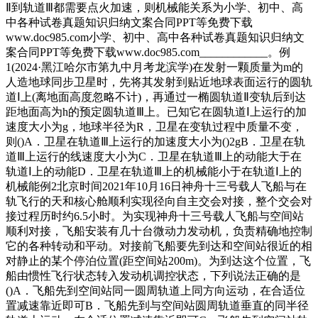
Ⅱ到轨道Ⅲ都需要点火加速，则机械能关系为小学、初中、高
中各种试卷真题知识归纳文案合同PPT等免费下载
www.doc985.com小学、初中、高中各种试卷真题知识归纳文
案合同PPT等免费下载www.doc985.com____________。例
1(2024·黑江哈尔市第九中月考龙滨学)在发射一颗质量为m的
人造地球同步卫星时，先将其发射到贴近地球表面运行的圆轨
道Ⅰ上(离地面高度忽略不计)，再通过一椭圆轨道Ⅱ变轨后到达
距地面高为h的预定圆轨道Ⅲ上。已知它在圆轨道Ⅰ上运行的加
速度大小为g，地球半径为R，卫星在变轨过程中质量不变，
则()A．卫星在轨道Ⅲ上运行的加速度大小为()2gB．卫星在轨
道Ⅲ上运行的线速度大小为C．卫星在轨道Ⅲ上的动能大于在
轨道Ⅰ上的动能D．卫星在轨道Ⅲ上的机械能小于在轨道Ⅰ上的
机械能例2北京时间2021年10月16日神舟十三号载人飞船与在
轨飞行的天和核心舱顺利实现径向自主交会对接，整个交会对
接过程历时约6.5小时。为实现神舟十三号载人飞船与空间站
顺利对接，飞船安装有几十台微动力发动机，负责精确地控制
它的各种转动和平动。对接前飞船要先到达和空间站很近的相
对静止的某个停泊位置(距空间站200m)。为到达这个位置，飞
船由惯性飞行状态转入发动机调控状态，下列说法正确的是
()A．飞船先到空间站同一圆周轨道上同方向运动，在合适位
置减速靠近即可B．飞船先到与空间站圆周轨道垂直的同半径