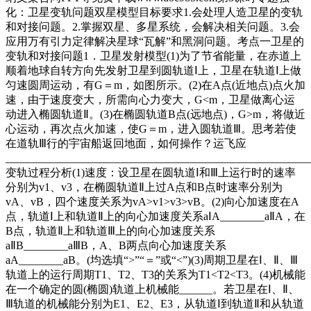
化：卫星变轨问题双星模型目标要求1.会处理人造卫星的变轨
和对接问题。2.掌握双星、多星系统，会解决相关问题。3.会
应用万有引力定律解决星球“瓦解”和黑洞问题。考点一卫星的
变轨和对接问题1．卫星发射模型(1)为了节省能量，在赤道上
顺着地球自转方向先发射卫星到圆轨道Ⅰ上，卫星在轨道Ⅰ上做
匀速圆周运动，有G＝m，如图所示。(2)在A点(近地点)点火加
速，由于速度变大，所需向心力变大，G<m，卫星做离心运
动进入椭圆轨道Ⅱ。(3)在椭圆轨道B点(远地点)，G>m，将做近
心运动，再次点火加速，使G＝m，进入圆轨道Ⅲ。思考若使
在道轨Ⅲ行的宇宙船返回地面，如何操作？运飞应
______________________________________________________
变轨过程分析(1)速度：设卫星在圆轨道Ⅰ和Ⅲ上运行时的速率
分别为v1、v3，在椭圆轨道Ⅱ上过A点和B点时速率分别为
vA、vB，四个速度关系为vA>v1>v3>vB。(2)向心加速度在A
点，轨道Ⅰ上和轨道Ⅱ上的向心加速度关系aⅠA________aⅡA，在
B点，轨道Ⅱ上和轨道Ⅲ上的向心加速度关系
aⅡB________aⅢB，A、B两点向心加速度关系
aA________aB。(均选填“>”“＝”或“<”)(3)周期卫星在Ⅰ、Ⅱ、Ⅲ
轨道上的运行周期T1、T2、T3的关系为T1<T2<T3。(4)机械能
在一个确定的圆(椭圆)轨道上机械能______。若卫星在Ⅰ、Ⅱ、
Ⅲ轨道的机械能分别为E1、E2、E3，从轨道Ⅰ到轨道Ⅱ和从轨道