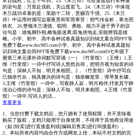
军百战死，壮士十年归。23.《木兰诗》写征途遥远行军神速
的语句是：万里赴戎机，关山度若飞。24.《木兰诗》中体现
木兰战功卓著的是：策勋十二转，赏赐百千强。25.《木兰
诗》中运用对偶写边塞夜景和军营寒苦：朔气传金析，寒光照
铁衣。26.赞颂木兰谨慎、聪明、勇敢、能力不逊于男子的议
论句是：雄兔脚扑朔,雌兔眼迷离;双兔傍地走,安能辨我是雄
雌。小学、初中、高中各种试卷真题知识归纳文案合同PPT等
免费下载www.doc985.com小学、初中、高中各种试卷真题知
识归纳文案合同PPT等免费下载www.doc985.com03七年级下
册第三单元课外诗词默写背诵（一）《竹里馆》（王维）1.王
维《竹里馆》一诗中抒写诗人悠然自得，把明月视为知音的诗
句是：深林人不知，明月来相照。2．《竹里馆》诗中抒写自
己独坐竹丛，独具雅兴的诗句是：独坐幽篁里，弹琴复长啸。
3.王维《竹里馆》一诗中，写夜静人寂，明月相伴,抒发其宁静
淡泊心情的诗句是：深林人不知，明月来相照。4.王维《竹里
馆》一诗中,写诗人的活...
查看更多
1、当您付费下载文档后，您只拥有了使用权限，并不意味着
购买了版权，文档只能用于自身使用，不得用于其他商业用途
（如 [转卖]进行直接盈利或[编辑后售卖]进行间接盈利）。
2、本站所有内容均由合作方或网友上传，本站不对文档的完