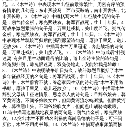
兄。2.《木兰诗》中表现木兰出征前紧张繁忙、周密有序的预
备情形的几句是：东市买骏马，西市买鞍貉，南市买辔头，北
市买长鞭。3.《木兰诗》中概括写木兰十年征战生活的句子
是：朔气传金柝，寒光照铁衣。将军百战死，壮士十年归。4.
写战争激烈紧张的句子是：万里赴戎机，关山度若飞。朔气传
金柝，寒光照铁衣。将军百战死，壮士十年归。5.《木兰诗》
中表现木兰凯旋而归后的强烈愿望诗句是：愿驰千里足，送儿
还故乡6．《木兰诗》中描写木兰万里迢迢，奔赴战场的诗句
是：万里赴戎机，关山度若飞。7．《木兰诗》中与成语“扑朔
迷离”有关且用生动而通俗的比喻，道出全诗主旨的诗句是：
雄兔脚扑朔，雌兔眼迷离；双兔傍地走，安能辨我是雄雌！
8．《木兰诗》中说明战争旷日持久，战斗激烈且概括了木兰
多年征战经历的名句是：将军百战死，壮士十年归。9.《木兰
诗》中，木兰辞官不就，眷恋家园生活的诗句是“木兰不用尚
书郎，愿驰千里足，送儿还故乡”。10.《木兰诗》中描写木兰
辞别父母踏上征途情景、思念亲人的诗句是：旦辞爷娘去，暮
至黄河边。不闻爷娘唤女声，但闻黄河流水鸣溅溅。但辞黄河
去，暮宿黑山头。不闻爷娘唤女声，但闻燕山胡骑鸣啾啾。
11.诗中描写边塞战地夜景的两句是：朔气传金柝，寒光照铁
衣。12.突出木兰不图功名利禄的高尚品德的句子是：可汗问
所欲，木兰不用尚书郎。13.《木兰诗》中描写战事频繁而惨