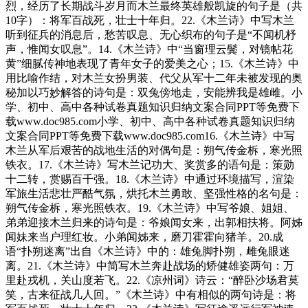
烈，经历了长期战斗岁月而木兰最终英雄般凯旋的句子是（共
10字）：将军百战死，壮士十年归。22.《木兰诗》中写木兰
听到征兵的消息后，愁苦叹息、无心织布的句子是“不闻机杼
声，惟闻女叹息”。14.《木兰诗》中“当窗理云鬓，对镜帖花
黄”细腻传神地表现了青年女子的爱美之心；15.《木兰诗》中
用比喻作结，对木兰女扮男装、代父从军十二年未被发现的奥
秘加以巧妙解答的诗句是：双兔傍地走，安能辨我是雄雌。小
学、初中、高中各种试卷真题知识归纳文案合同PPT等免费下
载www.doc985.com小学、初中、高中各种试卷真题知识归纳
文案合同PPT等免费下载www.doc985.com16.《木兰诗》中写
木兰从军后艰苦的战地生活的对偶句是：朔气传金柝，寒光照
铁衣。17.《木兰诗》写木兰记功大、奖赏多的语句是：策勋
十二转，赏赐百千强。18.《木兰诗》中通过环境描写，渲染
军旅生活悲壮严酷气氛，烘托木兰勇敢、坚强性格的名句是：
朔气传金柝，寒光照铁衣。19.《木兰诗》中写爷娘、姐姐、
弟弟迎接木兰归来的诗句是：爷娘闻女来，出郭相扶将。阿姊
闻妹来当户理红妆。小弟闻姊来，磨刀霍霍向猪羊。20.成
语“扑朔迷离”出自《木兰诗》中的：雄兔脚扑朔，雌兔眼迷
离。21.《木兰诗》中简写木兰奔赴战场的矫健雄姿两句：万
里赴戎机，关山度若飞。22.《凉州词》诗云：“醉卧沙场君莫
笑，古来征战几人回。”《木兰诗》中有相似的两句诗是：将