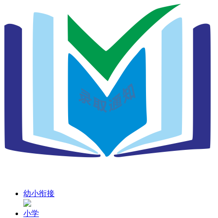
幼小衔接
小学