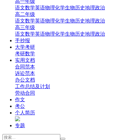
高一年级
‌语文
‌数学
英语
‌物理
‌化学
‌生物
‌历史
‌地理‌
‌政治‌
高二年级
‌语文
‌数学
英语
‌物理
‌化学
‌生物
‌历史
‌地理‌
‌政治‌
高三年级
‌语文
‌数学
英语
‌物理
‌化学
‌生物
‌历史
‌地理
‌政治
手抄报
大学考研
考研数学
实用文档
合同范本
诉讼范本
办公文档
工作总结及计划
劳动合同
作文
考公
个人简历
专题