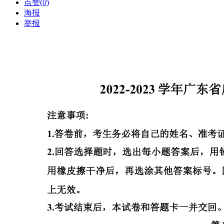
点赞(
0
)
海报
举报