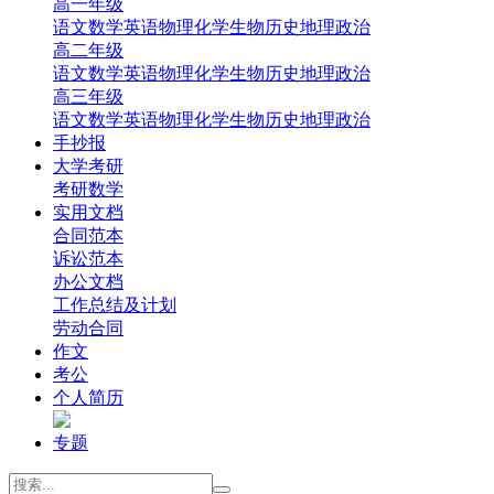
高一年级
‌语文
‌数学
英语
‌物理
‌化学
‌生物
‌历史
‌地理‌
‌政治‌
高二年级
‌语文
‌数学
英语
‌物理
‌化学
‌生物
‌历史
‌地理‌
‌政治‌
高三年级
‌语文
‌数学
英语
‌物理
‌化学
‌生物
‌历史
‌地理
‌政治
手抄报
大学考研
考研数学
实用文档
合同范本
诉讼范本
办公文档
工作总结及计划
劳动合同
作文
考公
个人简历
专题