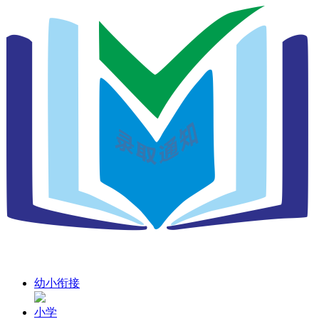
幼小衔接
小学