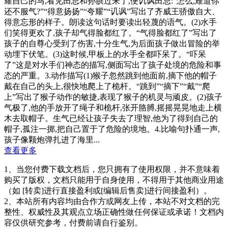
耀自己的马,看见田忌和孙膑过来了,便讥讽田忌:“怎么,难道你
还不服气?”“得意扬扬”“夸耀”“讥讽”写出了齐威王骄傲自大、
得意忘形的样子。朗读这句话时要读出轻蔑的语气。(2)水手
们笑得更欢了,孩子却气得脸都红了。“气得脸都红了”写出了
孩子的自尊心受到了伤害,十分生气,为后面孩子做出冒险的举
动埋下伏笔。(3)这时候,甲板上的水手全都吓呆了。“吓呆
了”这是对水手们神态的描写,侧面写出了孩子处境的危险和事
态的严重。3.动作描写(1)猴子忽然跳到他面前,摘下他的帽子
戴在自己的头上,很快地爬上了桅杆。“跳到”“摘下”“戴”“爬
上”写出了猴子动作的敏捷,表现了猴子的机灵与顽皮。(2)孩子
气极了,他的手放开了绳子和桅杆,张开胳膊,摇摇晃晃地走上横
木去取帽子。生气已经让孩子失去了理智,他为了得到自己的
帽子,孤注一掷,把自己置于了危险的境地。4.比喻句扑通一声,
孩子像颗炮弹扎进了海里...
查看更多
1、当您付费下载文档后，您只拥有了使用权限，并不意味着
购买了版权，文档只能用于自身使用，不得用于其他商业用途
（如 [转卖]进行直接盈利或[编辑后售卖]进行间接盈利）。
2、本站所有内容均由合作方或网友上传，本站不对文档的完
整性、权威性及其观点立场正确性做任何保证或承诺！文档内
容仅供研究参考，付费前请自行鉴别。