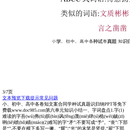
3/
7
页
文本预览
下载提示
常见问题
小、初中、高中各卷知文案合同学种试真题识归纳PPT等免下
费载www.doc985.com第六单元知识小结一、字词盘点1.字(1)
难读的字吾(wú)弗(fú)膑(bìn)讽(fěng)蔑(miè)肆(sì)桅(wéi)龇(zī)
咧(liě)唬(hǔ)瞄(miáo)(2)难写的字“矛”:不要写成“予”。“丧”:下部
是“”,不要在横下多写一撇。“耀”:“光”的末笔是竖提,“翟”下部