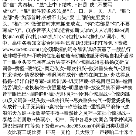
是“隹”,共四横。“蔑”:上中下结构,下部是“戍”,不要写
成“戊”。“赢”:部件较多,依次是“亡、口、月、贝、凡”。“艘”:
左部“舟”为部首时,长横不出头,“叟”上部的短竖要出
头。“桅”:“木”做部首时末笔撇变成点。“钩”:右部是“勾”,不要
写成“勺”。(3)多音字夫{fú\(逝者如斯夫\)fū\(夫人\)调{diào\(调
换\)tiáo\(调节\)扎{zhā\(扎针\)zā\(包扎\)zhá\(挣扎\)2.词小、初
中、高中各卷知文案合同学种试真题识归纳PPT等免下费载
www.doc985.com(1)必须掌握的词夸耀讥讽轻蔑赢了一艘航行
放肆帽子桅杆吓唬钩住扭着船舱海鸥瞄准龇牙咧嘴自相矛盾瞪
了一眼垂头丧气胸有成竹哭笑不得心惊胆战得意扬扬(2)近义
词誉~赞坚~硬约定~商定依次~顺次扫兴~败兴垂头丧气~没精
打采情形~情况挖苦~嘲讽胸有成竹~成竹在胸主意~办法得意
扬扬~洋洋自得夸耀~炫耀讥讽~讥笑轻蔑~轻视目瞪口呆~瞠目
结舌调换~改换模仿~仿照显然~明显放肆~放恣哭笑不得~啼笑
皆非眼巴巴~眼睁睁吓唬~恐吓灵巧~伶俐心惊胆战~心惊肉跳
(3)反义词誉➝贬失败➝成功扫兴➝尽兴垂头丧气➝得意扬扬胸
有成竹➝束手无策输➝赢挖苦➝称赞轻蔑➝重视风平浪静➝波
浪滔天放肆➝收敛哭笑不得➝泰然处之灵巧➝笨拙心惊胆战➝
泰然自若勇敢➝怯弱小、初中、高中各卷知文案合同学种试真
题识归纳PPT等免下费载www.doc985.com(4)词语归类①量词
一次比赛三场比赛一匹马一支枪一只大猴子一声锣响二十来个