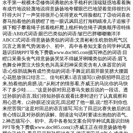
水手第一根横木②修饰词勇敢的水手桅杆的顶端疑惑地看着胸
有成竹地说轻蔑地说得意扬扬地夸耀眼巴巴地望着觉得很扫兴
吓得大叫了一声笑得很开心笑得更欢气得脸都红了③动词喜欢
赛马拍着他的肩膀瞪了他一眼讥讽田忌打海鸥瞄准儿子追猴子
摘下帽子攀着绳子抓着桅杆爬上桅杆钩住绳子调换顺序④特殊
词语:ABB式词语:眼巴巴类似的词语:皱巴巴胖嘟嘟懒洋洋
ABCC式词语:得意扬扬类似的词语:文质彬彬生机勃勃死气沉
沉言之凿凿气势汹汹小、初中、高中各卷知文案合同学种试真
题识归纳PPT等免下费载www.doc985.com描写神态的词语:目
瞪口呆垂头丧气得意扬扬哭笑不得龇牙咧嘴类似的词语:眉飞
色舞全神贯注大惊失色兴高采烈神采奕奕含有人体器官的词
语:心惊胆战胸有成竹类似的词语:手舞足蹈眉开眼笑膀大腰圆
心花怒放张口结舌二、佳句积累1.语言描写(1)孙膑招呼田忌过
来,拍着他的肩膀,说:“从刚才的情形看,齐威王的马比你的马快
不了多少哇……”这是孙膑对田忌赛马失败后说的一段话。透
过孙膑的语言,我们得知孙膑在观看比赛时进行了认真观察和
用心思考。(2)孙膑还没说完,田忌瞪了他一眼,说:“想不到你也
来挖苦我!”这是对田忌的语言描写,写出了田忌比赛失败后的沮
丧心情以及对孙膑的误解。朗读这句话时要读出抱怨的语气。
2.神态描写小、初中、高中各卷知文案合同学种试真题识归纳
PPT等免下费载www.doc985.com(1)齐威王正在得意扬扬地夸