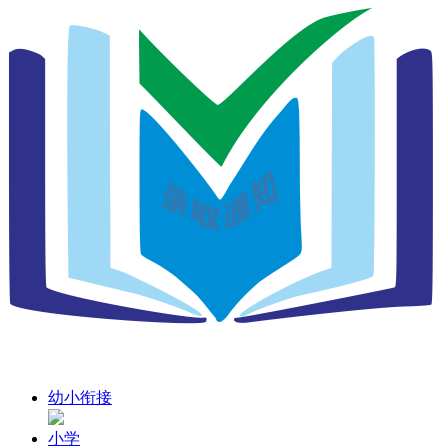
幼小衔接
小学