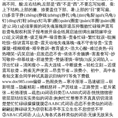
画不同。酸:左右结构,左部是“酉”不是“西”,不要忘写短横。蚕:
上下结构,上部的撇、捺要盖住下部。暑:上部的“日”要写扁。
(3)多音字挣{zhèng\(挣钱\)zhēng\(挣扎\)龟{jūn\(龟裂\)guī\(乌龟\)
钉{dīng\(钉鞋\)dìng\(钉马掌\)圈{quān\(圈套\)juàn\(羊圈\)juān\(圈
进\)2.词(1)必须掌握的词失魂落魄辞退压抑颓败忙碌噪声震耳
欲聋龟裂权利茧子报考掀开庙会纸屑启迪丝绸出嫁陪嫁毕业
(2)近义词疲惫~疲乏噪声~噪音数落~责备忙碌~繁忙耽误~耽搁
吃惊~惊讶震耳欲聋~震天动地失魂落魄~魂不守舍珍贵~宝贵
朦胧~模糊艰难~艰辛教训~教育盛大~浩大心酸~难过炎热~闷
热嘲笑~讥笑启迪~启发恋恋不舍~依依不舍腼腆~害羞誊写~抄
写敬仰~仰慕歧途~邪途赞赏~赞扬谨慎~审慎(3)反义词陷入→
浮出忙碌→清闲瘦小→高大连续→中断疲惫→轻松立刻→迟缓
震耳欲聋→鸦雀无声便宜→昂贵节省→浪费小、初中、高中各
卷知文案合同学种试真题识归纳PPT等免下费载
www.doc985.com偏僻→热闹炎热→寒冷渐渐→迅速破旧→崭
新明显→隐蔽精彩→糟糕慈祥→严厉歧途→正路赞赏→贬斥紧
张→松弛谨慎→疏忽(4)词语归类①AABB式词语:恍恍惚惚密
密层层结结实实类似的词语:匆匆忙忙整整齐齐真真切切清清
楚楚忙忙碌碌朦朦胧胧②AABC式词语:恋恋不舍类似的词语:
翩翩起舞碌碌无为窃窃私语亭亭玉立生生不息愤愤不平
③ABAC式词语:人山人海各式各样类似的词语:无缘无故呆头