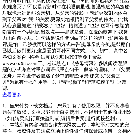
补的背影挡住了我的视线,但这个船舱里的背影也就分外明显,
永难磨灭了!不仅是背影时时在我眼前显现,鲁迅笔底的乌篷船
对我也永远是那么亲切。从父亲的背影中,“我”更深刻地体会
到了父亲对“我”的关爱,更深刻地领悟到了父爱的伟大。(4)我
从心底里知道,“精彩极了”也好,“糟糕透了”也好,这两个极端的
断言有一个共同的出发点——那就是爱。在爱的鼓舞下,我努
力地向前驶去。这句话是说作者明白了这样的道理:父亲的批
评,是怕自己骄傲而以这样的方式来告诫;母亲的夸奖,是鼓励自
己以后做到更好,这是爱的两种不同方式。小、初中、高中各
卷知文案合同学种试真题识归纳PPT等免下费载
www.doc985.com三、考试热点1.《慈母情深》多以阅读理解
题的形式考查对重点词语或重点句子、段落的理解。2.《父爱
之舟》常考查作者描述了梦中的哪些场景,课文以“父爱之
舟”为题有什么作用等。3.《“精彩极了”和“糟糕透了”》这篇
课...
查看更多
1、当您付费下载文档后，您只拥有了使用权限，并不意味着
购买了版权，文档只能用于自身使用，不得用于其他商业用途
（如 [转卖]进行直接盈利或[编辑后售卖]进行间接盈利）。
2、本站所有内容均由合作方或网友上传，本站不对文档的完
整性、权威性及其观点立场正确性做任何保证或承诺！文档内