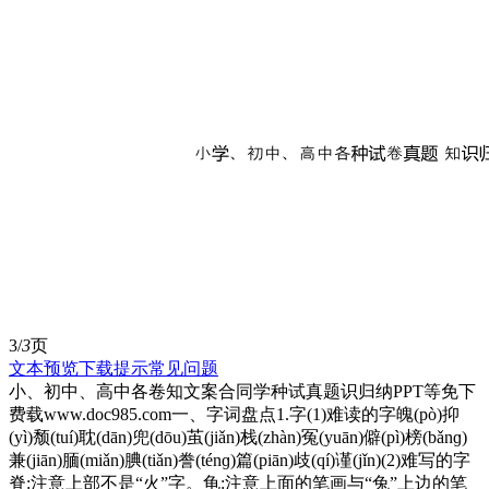
3/
3
页
文本预览
下载提示
常见问题
小、初中、高中各卷知文案合同学种试真题识归纳PPT等免下
费载www.doc985.com一、字词盘点1.字(1)难读的字魄(pò)抑
(yì)颓(tuí)耽(dān)兜(dōu)茧(jiǎn)栈(zhàn)冤(yuān)僻(pì)榜(bǎnɡ)
兼(jiān)腼(miǎn)腆(tiǎn)誊(ténɡ)篇(piān)歧(qí)谨(jǐn)(2)难写的字
脊:注意上部不是“火”字。龟:注意上面的笔画与“兔”上边的笔