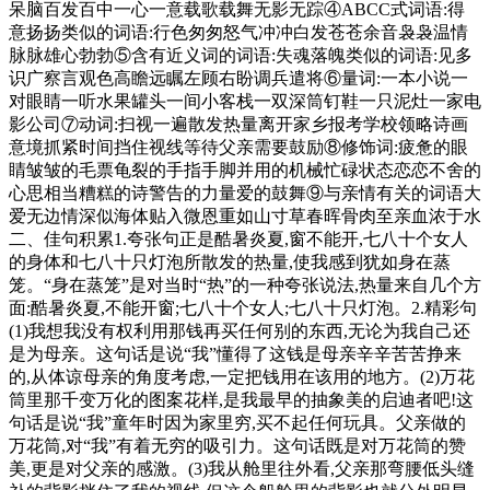
呆脑百发百中一心一意载歌载舞无影无踪④ABCC式词语:得
意扬扬类似的词语:行色匆匆怒气冲冲白发苍苍余音袅袅温情
脉脉雄心勃勃⑤含有近义词的词语:失魂落魄类似的词语:见多
识广察言观色高瞻远瞩左顾右盼调兵遣将⑥量词:一本小说一
对眼睛一听水果罐头一间小客栈一双深筒钉鞋一只泥灶一家电
影公司⑦动词:扫视一遍散发热量离开家乡报考学校领略诗画
意境抓紧时间挡住视线等待父亲需要鼓励⑧修饰词:疲惫的眼
睛皱皱的毛票龟裂的手指手脚并用的机械忙碌状态恋恋不舍的
心思相当糟糕的诗警告的力量爱的鼓舞⑨与亲情有关的词语大
爱无边情深似海体贴入微恩重如山寸草春晖骨肉至亲血浓于水
二、佳句积累1.夸张句正是酷暑炎夏,窗不能开,七八十个女人
的身体和七八十只灯泡所散发的热量,使我感到犹如身在蒸
笼。“身在蒸笼”是对当时“热”的一种夸张说法,热量来自几个方
面:酷暑炎夏,不能开窗;七八十个女人;七八十只灯泡。2.精彩句
(1)我想我没有权利用那钱再买任何别的东西,无论为我自己还
是为母亲。这句话是说“我”懂得了这钱是母亲辛辛苦苦挣来
的,从体谅母亲的角度考虑,一定把钱用在该用的地方。(2)万花
筒里那千变万化的图案花样,是我最早的抽象美的启迪者吧!这
句话是说“我”童年时因为家里穷,买不起任何玩具。父亲做的
万花筒,对“我”有着无穷的吸引力。这句话既是对万花筒的赞
美,更是对父亲的感激。(3)我从舱里往外看,父亲那弯腰低头缝