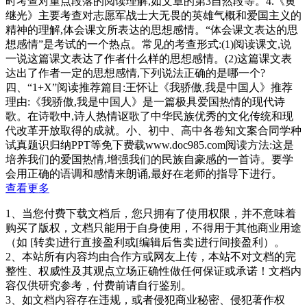
时考查对重点段落的阅读理解,如文章的第3自然段等。4.《黄
继光》主要考查对志愿军战士大无畏的英雄气概和爱国主义的
精神的理解,体会课文所表达的思想感情。“体会课文表达的思
想感情”是考试的一个热点。常见的考查形式:(1)阅读课文,说
一说这篇课文表达了作者什么样的思想感情。(2)这篇课文表
达出了作者一定的思想感情,下列说法正确的是哪一个?
四、“1+X”阅读推荐篇目:王怀让《我骄傲,我是中国人》推荐
理由:《我骄傲,我是中国人》是一篇极具爱国热情的现代诗
歌。在诗歌中,诗人热情讴歌了中华民族优秀的文化传统和现
代改革开放取得的成就。小、初中、高中各卷知文案合同学种
试真题识归纳PPT等免下费载www.doc985.com阅读方法:这是
培养我们的爱国热情,增强我们的民族自豪感的一首诗。要学
会用正确的语调和感情来朗诵,最好在老师的指导下进行。
查看更多
1、当您付费下载文档后，您只拥有了使用权限，并不意味着
购买了版权，文档只能用于自身使用，不得用于其他商业用途
（如 [转卖]进行直接盈利或[编辑后售卖]进行间接盈利）。
2、本站所有内容均由合作方或网友上传，本站不对文档的完
整性、权威性及其观点立场正确性做任何保证或承诺！文档内
容仅供研究参考，付费前请自行鉴别。
3、如文档内容存在违规，或者侵犯商业秘密、侵犯著作权