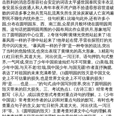
击胜利的消息⑤形容社会安定的词语太平盛世国泰民安丰衣足
食安居乐业政通人和人寿年丰夜不闭户路不拾遗⑥形容世道破
败的词语多事之秋兵荒马乱流离失所生灵涂炭家破人亡哀鸿遍
野民不聊生内忧外患二、佳句积累1.比喻句此外,还有许多小
园,分布在圆明园东、西、南三面,众星拱月般环绕在圆明园周
围。这句话把圆明园周围的小园布局比作众星拱月,形象地写
出了圆明园的中心位置。2.夸张句啊!黄继光突然站起来了!在
暴风雨一样的子弹中站起来了!他举起右臂,手雷在探照灯的光
亮中闪闪发光。“暴风雨一样的子弹”是一种夸张的说法,突出
了当时的危险情况,也突出表现了黄继光的高大形象。3.精彩句
(1)红日初升,其道大光。河出伏流,一泻汪洋。语句押韵,句式整
齐,一气呵成,突出了少年中国前途灿烂与不可限量。(2)美哉,我
少年中国,与天不老!壮哉,我中国少年,与国无疆!作者直抒胸臆,
表达了对祖国的未来充满希望。(3)圆明园的毁灭是中国文化
史上不可估量的损失,也是世界文化史上不可估量的损失!
用“是……也是……”的句式,由中国写到世界,突出了圆明园的
毁灭带来的巨大损失。三、考试热点1.《古诗三首》经常考查
默写《示儿》,或以填空形式考查对重点诗句的理解。2.《少年
中国说》常考查对作者的认识和对重点句段的默写。有时也考
查重点句子的含义,如“红日初升,其道大光。河出伏流,一泻汪
洋”等。3.《圆明园的毁灭》主要考查对课文中心句的理解,有