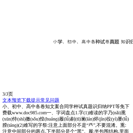
3/
3
页
文本预览
下载提示
常见问题
小、初中、高中各卷知文案合同学种试真题识归纳PPT等免下
费载www.doc985.com一、字词盘点1.字(1)难读的字乃(nǎi)熏
(xūn)恃(shì)擞(sǒu)惶(huánɡ)履(lǚ)剔(tī)澜(lán)烬(jìn)役(yì)屡(lǚ)
膛(tánɡ)(2)难写的字祭:注意上面部分不是“癶”,不要混淆。熏:
注意中间部分的两点,下半部分是个“黑”。履:半包围结构,里面