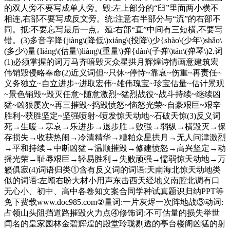
的双人旁不要写成单人旁。毁:左上部分的“臼”里面两小横不
相连,右部不要写成反文旁。统:注意右半部分与“流”的右部不
同。抵:不要忘写最后一点。殖:右部“直”中间有三短横,不要写
错。(3)多音字降{jiàng\(降低\)xiáng\(投降\)少{shào\(少年\)shǎo\
(多少\)量{liáng\(估量\)liàng\(重量\)弹{dàn\(子弹\)tán\(弹琴\)2.词
(1)必须掌握的词万马齐喑毁灭众星拱月辉煌诗情画意建筑宏
伟销毁侵略奉命(2)近义词但~只休~停恃~靠哀~伤重~再责任~
义务独立~自立进步~进取宏伟~雄伟瑰宝~珍宝估量~估计景观
~景色销毁~毁灭任意~随意激烈~猛烈战役~战斗持续~继续凶
猛~凶狠屡次~再三摧毁~捣毁愤怒~恼怒光荣~自豪艰巨~艰辛
胜利~获胜坚定~坚强喷射~喷发惊天动地~石破天惊(3)反义词
死→生暖→寒哀→乐进步→退步胜→败强→弱纵→横毁灭→保
存损失→收获热闹→冷清精华→糟粕众星拱月→无人问津激烈
→平和持续→中断凶猛→温顺摧毁→修建愤怒→高兴坚定→动
摇光荣→耻辱艰巨→轻易胜利→失败顽强→懦弱惊天动地→万
籁俱寂(4)词语归类①含有反义词的词语:天南海北惊天动地类
似的词语:左顾右盼大材小用声东击西天经地义南腔北调有口
无心小、初中、高中各卷知文案合同学种试真题识归纳PPT等
免下费载www.doc985.com②量词:一片灰烬一次阵地战③动词:
占领山头阻挡道路摧毁火力点④修饰词:不可估量的损失举世
闻名的皇家园林金碧辉煌的殿堂玲珑剔透的亭台楼阁凶猛的射