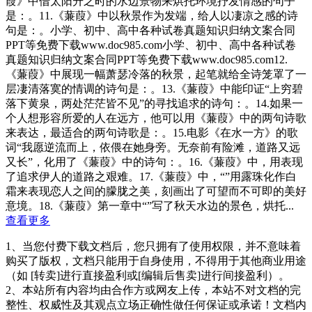
葭》中借太阳升之时的水边景物来烘托环境抒发情感的句子
是：。11.《蒹葭》中以秋景作为发端，给人以凄凉之感的诗
句是：。小学、初中、高中各种试卷真题知识归纳文案合同
PPT等免费下载www.doc985.com小学、初中、高中各种试卷
真题知识归纳文案合同PPT等免费下载www.doc985.com12.
《蒹葭》中展现一幅萧瑟冷落的秋景，起笔就给全诗笼罩了一
层凄清落寞的情调的诗句是：。13.《蒹葭》中能印证“上穷碧
落下黄泉，两处茫茫皆不见”的寻找追求的诗句：。14.如果一
个人想形容所爱的人在远方，他可以用《蒹葭》中的两句诗歌
来表达，最适合的两句诗歌是：。15.电影《在水一方》的歌
词“我愿逆流而上，依偎在她身旁。无奈前有险滩，道路又远
又长”，化用了《蒹葭》中的诗句：。16.《蒹葭》中，用表现
了追求伊人的道路之艰难。17.《蒹葭》中，“”用露珠化作白
霜来表现恋人之间的朦胧之美，刻画出了可望而不可即的美好
意境。18.《蒹葭》第一章中“”写了秋天水边的景色，烘托...
查看更多
1、当您付费下载文档后，您只拥有了使用权限，并不意味着
购买了版权，文档只能用于自身使用，不得用于其他商业用途
（如 [转卖]进行直接盈利或[编辑后售卖]进行间接盈利）。
2、本站所有内容均由合作方或网友上传，本站不对文档的完
整性、权威性及其观点立场正确性做任何保证或承诺！文档内