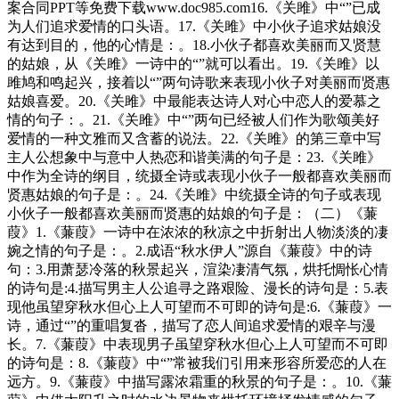
案合同PPT等免费下载www.doc985.com16.《关雎》中“”已成
为人们追求爱情的口头语。17.《关雎》中小伙子追求姑娘没
有达到目的，他的心情是：。18.小伙子都喜欢美丽而又贤慧
的姑娘，从《关雎》一诗中的“”就可以看出。19.《关雎》以
雎鸠和鸣起兴，接着以“”两句诗歌来表现小伙子对美丽而贤惠
姑娘喜爱。20.《关雎》中最能表达诗人对心中恋人的爱慕之
情的句子：。21.《关雎》中“”两句已经被人们作为歌颂美好
爱情的一种文雅而又含蓄的说法。22.《关雎》的第三章中写
主人公想象中与意中人热恋和谐美满的句子是：23.《关雎》
中作为全诗的纲目，统摄全诗或表现小伙子一般都喜欢美丽而
贤惠姑娘的句子是：。24.《关雎》中统摄全诗的句子或表现
小伙子一般都喜欢美丽而贤惠的姑娘的句子是：（二）《蒹
葭》1.《蒹葭》一诗中在浓浓的秋凉之中折射出人物淡淡的凄
婉之情的句子是：。2.成语“秋水伊人”源自《蒹葭》中的诗
句：3.用萧瑟冷落的秋景起兴，渲染凄清气氛，烘托惆怅心情
的诗句是:4.描写男主人公追寻之路艰险、漫长的诗句是：5.表
现他虽望穿秋水但心上人可望而不可即的诗句是:6.《蒹葭》一
诗，通过“”的重唱复沓，描写了恋人间追求爱情的艰辛与漫
长。7.《蒹葭》中表现男子虽望穿秋水但心上人可望而不可即
的诗句是：8.《蒹葭》中“”常被我们引用来形容所爱恋的人在
远方。9.《蒹葭》中描写露浓霜重的秋景的句子是：。10.《蒹