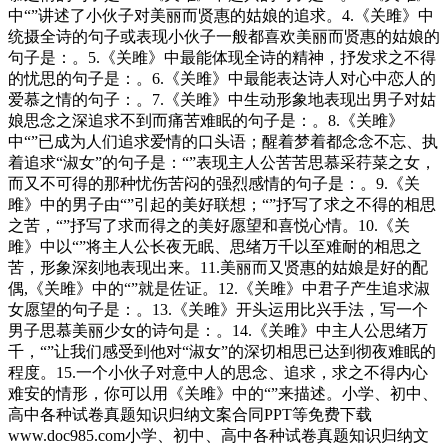
中“”讲述了小伙子对美丽而贤惠的姑娘的追求。4.《关雎》中
统摄全诗的句子或表现小伙子一般都喜欢美丽而贤惠的姑娘的
句子是：。5.《关雎》中最能体现全诗的精神，抒发求之不得
的忧思的句子是：。6.《关雎》中最能表达诗人对心中恋人的
爱慕之情的句子：。7.《关雎》中生动形象地表现出男子对姑
娘思念之深追求不到而痛苦难眠的句子是：。8.《关雎》
中“”已成为人们追求爱情的口头语；醒着梦着都念念不忘、执
着追求“淑女”的句子是：“”表现主人公苦苦思慕采荇菜之女，
而又不可得的那种忧伤苦闷的强烈感情的句子是：。9.《关
雎》中的男子由“”引起的美好联想；“”抒写了求之不得的相思
之苦，“”抒写了求而得之的美好愿望和喜悦心情。10.《关
雎》中以“”将主人公长夜无眠、思绪万千以至难耐的相思之
苦，形象深刻地表现出来。11.美丽而又贤惠的姑娘是好的配
偶,《关雎》中的“”就是佐证。12.《关雎》中君子产生追求淑
女愿望的句子是：。13.《关雎》开头运用比兴手法，写一个
男子思慕美丽少女的诗句是：。14.《关雎》中主人公思绪万
千，“”让我们感受到他对“淑女”的深切相思已达到彻夜难眠的
程度。15.一个小伙子对意中人的思念、追求，求之不得内心
难安的情形，你可以用《关雎》中的“”来描述。小学、初中、
高中各种试卷真题知识归纳文案合同PPT等免费下载
www.doc985.com小学、初中、高中各种试卷真题知识归纳文