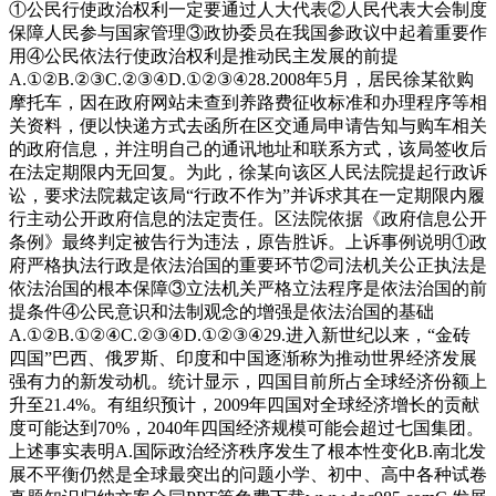
①公民行使政治权利一定要通过人大代表②人民代表大会制度
保障人民参与国家管理③政协委员在我国参政议中起着重要作
用④公民依法行使政治权利是推动民主发展的前提
A.①②B.②③C.②③④D.①②③④28.2008年5月，居民徐某欲购
摩托车，因在政府网站未查到养路费征收标准和办理程序等相
关资料，便以快递方式去函所在区交通局申请告知与购车相关
的政府信息，并注明自己的通讯地址和联系方式，该局签收后
在法定期限内无回复。为此，徐某向该区人民法院提起行政诉
讼，要求法院裁定该局“行政不作为”并诉求其在一定期限内履
行主动公开政府信息的法定责任。区法院依据《政府信息公开
条例》最终判定被告行为违法，原告胜诉。上诉事例说明①政
府严格执法行政是依法治国的重要环节②司法机关公正执法是
依法治国的根本保障③立法机关严格立法程序是依法治国的前
提条件④公民意识和法制观念的增强是依法治国的基础
A.①②B.①②④C.②③④D.①②③④29.进入新世纪以来，“金砖
四国”巴西、俄罗斯、印度和中国逐渐称为推动世界经济发展
强有力的新发动机。统计显示，四国目前所占全球经济份额上
升至21.4%。有组织预计，2009年四国对全球经济增长的贡献
度可能达到70%，2040年四国经济规模可能会超过七国集团。
上述事实表明A.国际政治经济秩序发生了根本性变化B.南北发
展不平衡仍然是全球最突出的问题小学、初中、高中各种试卷