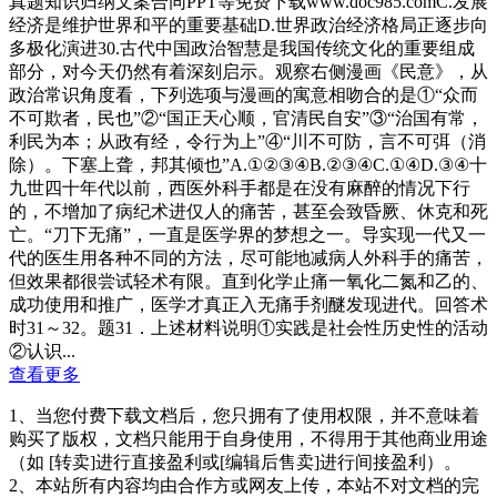
真题知识归纳文案合同PPT等免费下载www.doc985.comC.发展
经济是维护世界和平的重要基础D.世界政治经济格局正逐步向
多极化演进30.古代中国政治智慧是我国传统文化的重要组成
部分，对今天仍然有着深刻启示。观察右侧漫画《民意》，从
政治常识角度看，下列选项与漫画的寓意相吻合的是①“众而
不可欺者，民也”②“国正天心顺，官清民自安”③“治国有常，
利民为本；从政有经，令行为上”④“川不可防，言不可弭（消
除）。下塞上聋，邦其倾也”A.①②③④B.②③④C.①④D.③④十
九世四十年代以前，西医外科手都是在没有麻醉的情况下行
的，不增加了病纪术进仅人的痛苦，甚至会致昏厥、休克和死
亡。“刀下无痛”，一直是医学界的梦想之一。导实现一代又一
代的医生用各种不同的方法，尽可能地减病人外科手的痛苦，
但效果都很尝试轻术有限。直到化学止痛一氧化二氮和乙的、
成功使用和推广，医学才真正入无痛手剂醚发现进代。回答术
时31～32。题31．上述材料说明①实践是社会性历史性的活动
②认识...
查看更多
1、当您付费下载文档后，您只拥有了使用权限，并不意味着
购买了版权，文档只能用于自身使用，不得用于其他商业用途
（如 [转卖]进行直接盈利或[编辑后售卖]进行间接盈利）。
2、本站所有内容均由合作方或网友上传，本站不对文档的完