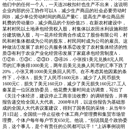
他们中的任何一个人，一天连20枚扣针也生产不出来，这说明
企业内部的分工协作可以A．减少生产商品的社会必要劳动时
间B．减少单位劳动时间的商品产量C．提高生产单位商品所
耗费的劳动量D．减少商品的个别价值25．在新农村建设中，
某村村民以土地承包经营权入股，村集体以农田水利设施和部
分建筑物入股，与一花卉经营商合作成立了股份有限公司，村
民和村集体都成为公司的股东，村民同时成为公司的雇员。这
种做法①发展了农村公共服务体系②改变了农村集体经济的性
质③有利于农业产业化经营④发展了家庭承包经营制度A．
①②B．①③C．②③D．③④26．小张按1美元兑换8元人民
币的汇率换得1000美元，两年后美元兑换人民币的汇率下跌了
20%，小张又将1000美元换回人民币。在不考虑其他因素的条
件下，小张A．损失了人民币1600元B．减少了人民币损失
1600元C．损失了美元160元D．减少了美元损失160元27.工人
秦某是一位区政协委员，他花费大量时间走访调查，写出了
《关注个体经济，建议停止工商非法收费》的调研报告，并将
报告递交给全国人大代表。2008年8月，以这份报告为基础形
成的全国人大代表议案建议，得到了国务院的采纳：从当年9
月1日起，全国统一停止征收个体工商户管理费和集贸市场管
理费。个体户每年每户节支650元。他说，“别说我是个政协委
员，这个事儿，是个有责任的公民都可以干！”上诉事例说明