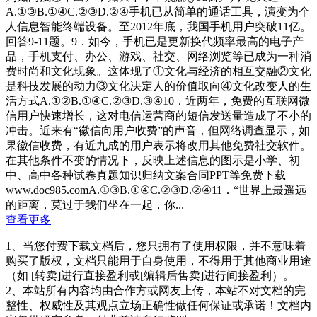
A.①③B.①④C.②③D.②④手机已从简单的通话工具，演变为个
人信息智能终端设备。至2012年底，我国手机用户突破11亿。
回答9-11题。9．如今，手机已是更新换代频率最高的电子产
品，手机支付、办公、游戏、社交、网络浏览等已成为一种消
费时尚和文化现象。这体现了①文化与经济的相互交融②文化
是科技发展的动力③文化决定人的价值取向④文化改变人的生
活方式A.①②B.①④C.②③D.③④10．近两年，免费的互联网微
信用户快速增长，这对电信运营商的短信发送量造成了不小的
冲击。近来有“徽信向用户收费”的声音，但网络调查显示，如
果徽信收费，有近九成的用户表示将改用其他免费社交软件。
在其他条件不变的情况下，反映上述信息的图示是小学、初
中、高中各种试卷真题知识归纳文案合同PPT等免费下载
www.doc985.comA.①③B.①④C.②③D.②④11．“世界上最遥远
的距离，莫过于我们坐在一起，你...
查看更多
1、当您付费下载文档后，您只拥有了使用权限，并不意味着
购买了版权，文档只能用于自身使用，不得用于其他商业用途
（如 [转卖]进行直接盈利或[编辑后售卖]进行间接盈利）。
2、本站所有内容均由合作方或网友上传，本站不对文档的完
整性、权威性及其观点立场正确性做任何保证或承诺！文档内