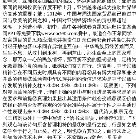
近年来，亚洲稳定面临新的挑战，热点问题此起彼伏；亚洲国
家间贸易和投资依存度不断上升，亚洲越来越成为拉动世界经
济复苏的重要引擎；2012年，中国与周边国家贸易额已超过中
国与欧美的贸易之和，中国对亚洲经济增长的贡献率超过
50％。下列选小学、初中、高中各种试卷真题知识归纳文案合
同PPT等免费下载www.doc985.com项中，最适合作王希同学
发言题目的是A.顺应潮流共担责任B.亲仁善邻合作共赢C.共克
时艰开放包容D.求同存异增进互信6．中华民族历经苦难而又
生生不息。从汶川到玉树、再到芦山，那生命至上的国家理
念，那万众一心的民族情怀，那百折不挠的坚韧品格，定格为
无数震撼心灵的画面，砥砺我们奋力前行。这表明，中华民族
精神①在不同历史时期具有不同的内容②具有博大精深和兼收
并蓄的特质③蕴涵着中华民族共同的价值追求④是中华民族生
存发展的精神支柱A.①②B.①④C.②③D.③④7．观察图1。下列
对漫画蕴涵的哲理，理解正确的是①与时俱进是实事求是的内
在要求和前提②真理如果超出其适用条件就会变成谬误③价值
选择正确与否没有客观的评价标准④共性寓于个性之中并通过
个性表现出来A.①③B.①④C.②③D.②④8．唐代诗人柳宗元在
《三赠刘员外》一诗中写道：“信书成自误，经事渐知非。”下
列观点与该诗句所含哲理相符的是①知是行之始，行是知之成
②学至于行之而止矣。行之，明也③方其知之，而行未及之，
列知尚浅④不出户，知天下；不窥牖(you窗户)，见天道