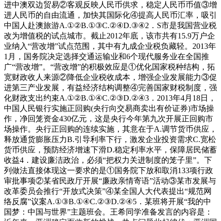
进中澳双边贸易②客观反映人民币供求，稳定人民币币值③增
进人民币的自由流通，加快其国际化④提高人民币汇率，吸引
中国人赴澳旅游A.①②B.①③C.②④D.③④2．S市是我国营业税
改为增值税的试点城市。截止2012年底，该市共有15.9万户企
业纳入“营改增”试点范围，其中有九成企业税负藏轻。2013年
1月，国务院决定选择交通运输业和6个现代服务业在全国推
广“营改增”。“营改增”的积极效应是①优化国家税种结构，拓
宽财政收人来源②降低企业税收成本，增强企业发展能力③促
进第三产业发展，有益经济结构调整④完善国家财税制度，强
化财政支出约束A.①②B.①④C.②③D.②④3．2013年4月18日，
中国人民银行实施正回购(央行向交易商卖出有价证券)市场操
作，净回笼资金430亿元，这是央行今年第九次开展正回购市
场操作。央行正回购的连续实施，其意在于A.调节货币供应，
释放通货膨胀压力B.引导利率下行，激发企业投资需求C.宽松
货币供应，预防经济增速下滑D.稳定利率水平，保障居民储蓄
收益4．建设廉洁政治，必须“把权力关进制度的笼子里”。下
列做法直接体现这一要求的是①国务院下放和取消133项行政
审批事项②某省民政厅开展“廉政亲情寄语”活动③某市发展与
改革委员会推行“开放式决策”④某全国人大代表提出“规范网
络反腐”议案A.①③B.①④C.②③D.②④5．某班将开展“我的中
国梦：中国与世界”主题班会。王希同学准备发言的内容是：