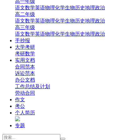
高一年级
‌语文
‌数学
英语
‌物理
‌化学
‌生物
‌历史
‌地理‌
‌政治‌
高二年级
‌语文
‌数学
英语
‌物理
‌化学
‌生物
‌历史
‌地理‌
‌政治‌
高三年级
‌语文
‌数学
英语
‌物理
‌化学
‌生物
‌历史
‌地理
‌政治
手抄报
大学考研
考研数学
实用文档
合同范本
诉讼范本
办公文档
工作总结及计划
劳动合同
作文
考公
个人简历
专题