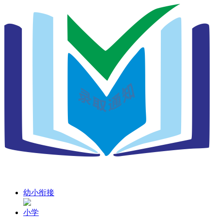
幼小衔接
小学