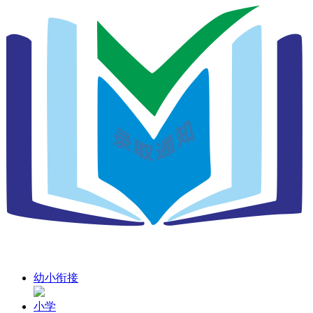
幼小衔接
小学