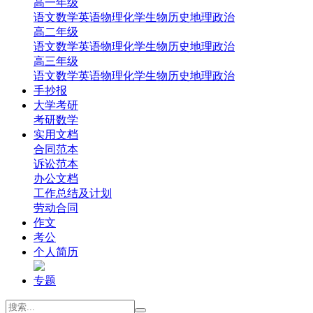
高一年级
‌语文
‌数学
英语
‌物理
‌化学
‌生物
‌历史
‌地理‌
‌政治‌
高二年级
‌语文
‌数学
英语
‌物理
‌化学
‌生物
‌历史
‌地理‌
‌政治‌
高三年级
‌语文
‌数学
英语
‌物理
‌化学
‌生物
‌历史
‌地理
‌政治
手抄报
大学考研
考研数学
实用文档
合同范本
诉讼范本
办公文档
工作总结及计划
劳动合同
作文
考公
个人简历
专题