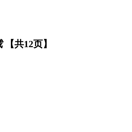
载
【共12页】