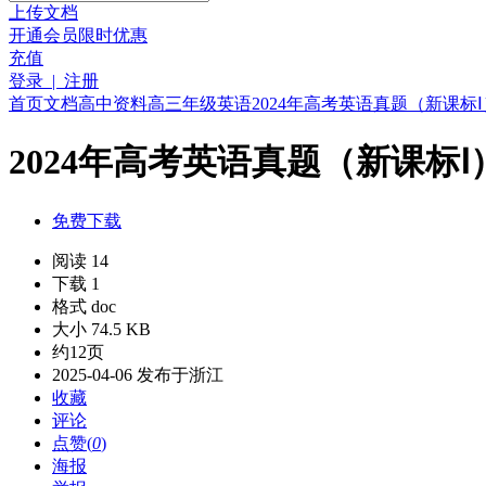
上传文档
开通会员
限时优惠
充值
登录 | 注册
首页
文档
高中资料
高三年级
英语
2024年高考英语真题（新课标Ⅰ
2024年高考英语真题（新课标Ⅰ
免费下载
阅读 14
下载 1
格式 doc
大小 74.5 KB
约12页
2025-04-06 发布于浙江
收藏
评论
点赞(
0
)
海报