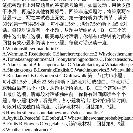
笔把答题卡上对应题目的答案标号涂黑。如需改动，用橡皮擦
干净后，再选涂其他答案标号。回答非选择题时，将答案写在
答题卡上，写在本试卷上无效。第一部分听力(共两节，满分
30分)第一节(共5小题；每小题1.5分，满分7.5分)听下面5段对
话。每段对话后有一个小题，从题中所给的A、B、C三个选
项中选出最佳选项。听完每段对话后，你都有10秒钟的时间来
回答有关小题和阅读下一小题。每段对话仅读一遍。
1.Whatmustthewomandofirst?
A.Warmup.B.Readtherule.C.Shareherexperience.2.Whydoesthemanm
A.Tomakeanappointment.B.Tobuyfarmingproducts.C.Tolocateastore.
A.Atarestaurant.B.Inasupermarket.C.Atacakefactory.4.Whatarethespe
A.Singingsongs.B.LearningEnglish.C.Watchingmovies.5.Whatwillt
A.Readanovel.B.Getsomerest.C.Goforawalk.第二节(共15小题；
每小题1.5分，满分22.5分)请听下面5段对话或独白。每段对话
或独白后有几个小题，从题中所给的A、B、C三个选项中选
出最佳选项。听每段对话或独白前，你将有时间阅读各个小
题，每小题5秒钟；听完后，各小题将给出5秒钟的作答时间。
每段对话或独白读两遍。听第6段材料，回答第6、7题。
6.Howdoesthemansoundatthewoman’sdecisionatfirst?
A.Joyful.B.Peaceful.C.Doubtful.7.Whatwillthewomanprobablyplanti
A.Fruits.B.Flowers.C.Vegetables.听第7段材料，回答第8、9题
8.Whathasthemanlearned?