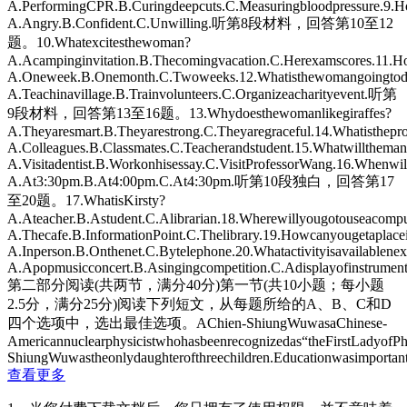
A.PerformingCPR.B.Curingdeepcuts.C.Measuringbloodpressure.9.Ho
A.Angry.B.Confident.C.Unwilling.听第8段材料，回答第10至12
题。10.Whatexcitesthewoman?
A.Acampinginvitation.B.Thecomingvacation.C.Herexamscores.11.
A.Oneweek.B.Onemonth.C.Twoweeks.12.Whatisthewomangoingtodo
A.Teachinavillage.B.Trainvolunteers.C.Organizeacharityevent.听第
9段材料，回答第13至16题。13.Whydoesthewomanlikegiraffes?
A.Theyaresmart.B.Theyarestrong.C.Theyaregraceful.14.Whatisthepro
A.Colleagues.B.Classmates.C.Teacherandstudent.15.Whatwillthema
A.Visitadentist.B.Workonhisessay.C.VisitProfessorWang.16.Whenwil
A.At3:30pm.B.At4:00pm.C.At4:30pm.听第10段独白，回答第17
至20题。17.WhatisKirsty?
A.Ateacher.B.Astudent.C.Alibrarian.18.Wherewillyougotouseacompu
A.Thecafe.B.InformationPoint.C.Thelibrary.19.Howcanyougetaplace
A.Inperson.B.Onthenet.C.Bytelephone.20.Whatactivityisavailablene
A.Apopmusicconcert.B.Asingingcompetition.C.Adisplayofinstrument
第二部分阅读(共两节，满分40分)第一节(共10小题；每小题
2.5分，满分25分)阅读下列短文，从每题所给的A、B、C和D
四个选项中，选出最佳选项。AChien-ShiungWuwasaChinese-
Americannuclearphysicistwhohasbeenrecognizedas“theFirstLadyofP
ShiungWuwastheonlydaughterofthreechildren.Educationwasimportant
查看更多