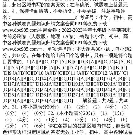
答，超出区域书写的答案无效；在草稿纸、试题卷上答题无
效。4．保持卡面清洁，不要折叠、不要弄破。注意事项姓
名：__________________________准考证号：小学、初中、高
中各种试卷真题知识归纳文案合同PPT等免费下载
www.doc985.com学易金卷：2022-2023学年七年级下学期期末
考前必刷卷（人教版）地理（A卷）·答题卡小学、初中、高
中各种试卷真题知识归纳文案合同PPT等免费下载
www.doc985.com一、单项选择题：本大题共30小题，每小题2
分，共60分。在每小题给出的四个选项中，只有一项是符合题
目要求的。1.[A][B][C][D]2.[A][B][C][D]3.[A][B][C][D]4.[A][B]
[C][D]5.[A][B][C][D]6.[A][B][C][D]7.[A][B][C][D]8.[A][B][C]
[D]9.[A][B][C][D]10.[A][B][C][D]11.[A][B][C][D]12.[A][B][C]
[D]13.[A][B][C][D]14.[A][B][C][D]15.[A][B][C][D]16.[A][B][C]
[D]17.[A][B][C][D]18.[A][B][C][D]19.[A][B][C][D]20.[A][B][C]
[D]21.[A][B][C][D]22.[A][B][C][D]23.[A][B][C][D]24.[A][B][C]
[D]25.[A][B][C][D]26.[A][B][C][D]27.[A][B][C][D]28.[A][B][C]
[D]29.[A][B][C][D]30.[A][B][C][D]二、解答题：共2题，共40
分。31.（本小题满分20分）（1）（2分）（2）（4分）（3）
（8分）（4）（6分）32.（本小题满分20分）（1）（1分）
（2）（4分）（3）（1分）（4）（2分）（5）（4分）（6）
（2分）（7）（6分）请在各题目的答题区域内作答，超出黑
色矩形边框限定区域的答案无效！小学、初中、高中各种试卷