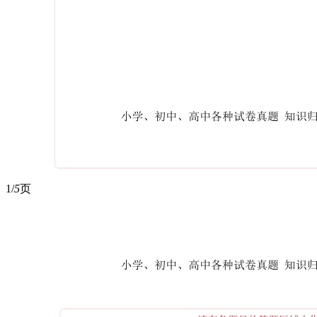
1/
5
页