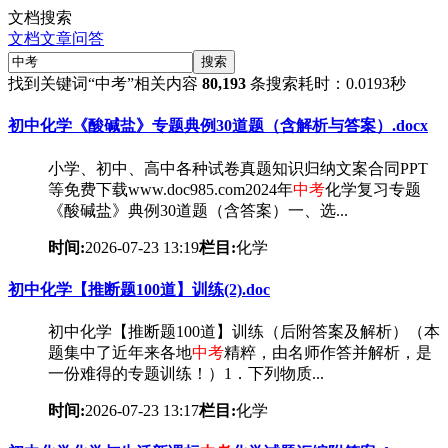
文档搜索
文档
文章
问答
搜索
找到关键词
“中考”
相关内容
80,193
条
搜索耗时：0.0193秒
初中化学《酸碱盐》专题典例30道题（含解析与答案）.docx
小学、初中、高中各种试卷真题知识归纳文案合同PPT
等免费下载www.doc985.com2024年
中考
化学复习专题
《酸碱盐》典例30道题（含答案）一、选...
时间:
2026-07-23 13:19
栏目:
化学
初中化学【推断题100道】训练(2).doc
初中化学【推断题100道】训练（后附答案及解析）（本
题集中了近年来各地
中考
精粹，由名师作答并解析，是
一份难得的专题训练！）1．下列物质...
时间:
2026-07-23 13:17
栏目:
化学