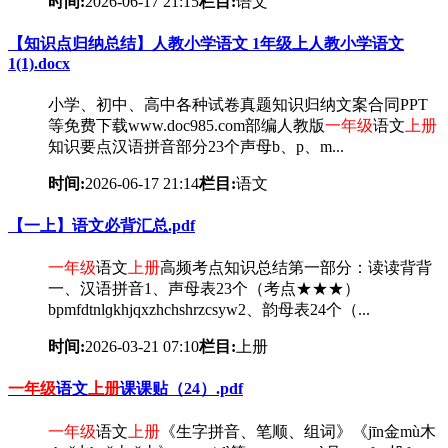
时间:
2026-06-17 21:15
栏目:
语文
【知识点归纳总结】人教小学语文 1年级上人教小学语文
1(1).docx
小学、初中、高中各种试卷真题知识归纳文案合同PPT
等免费下载www.doc985.com部编人教版
一年级
语文
上册
知识要点汉语拼音部分23个声母b、p、m...
时间:
2026-06-17 21:14
栏目:
语文
【一上】语文必背汇总.pdf
一年级
语文
上册
高频考点知识总结第一部分：读读背背
一、汉语拼音1、声母表23个（考点★★★）
bpmfdtnlɡkhjqxzhchshrzcsyw2、韵母表24个（...
时间:
2026-03-21 07:10
栏目:
上册
一年级
语文
上册
课课贴（24）.pdf
一年级
语文
上册
《生字拼音、笔顺、组词》《jīn金mù木