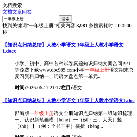
文档搜索
文档
文章
问答
搜索
找到关键词
“一年级上册”
相关内容
3,981
条
搜索耗时：0.0200
秒
【知识点归纳总结】人教小学语文 1年级上人教小学语文
1.docx
小学、初中、高中各种试卷真题知识归纳文案合同PPT
等免费下载www.doc985.com小学
一年级
上册
语文期末总
复习资料归纳一、词语大盘点第一单元...
时间:
2026-06-17 21:17
栏目:
语文
【知识点归纳总结】人教小学语文 1年级上人教小学语文1.doc
部编版
一年级
上册
语文全册知识点归纳第一组知识梳理
一、认识新笔画横（héng）一（例：三丁大天）竖
（shù）丨（例：个书丰甲）横折（héng...