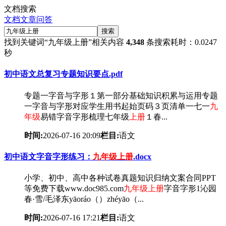
文档搜索
文档
文章
问答
搜索
找到关键词
“九年级上册”
相关内容
4,348
条
搜索耗时：0.0247
秒
初中语文总复习专题知识要点.pdf
专题一字音与字形１第一部分基础知识积累与运用专题
一字音与字形对应学生用书起始页码３页清单一七一
九
年级
易错字音字形梳理七年级
上册
１春...
时间:
2026-07-16 20:09
栏目:
语文
初中语文字音字形练习：
九年级
上册
.docx
小学、初中、高中各种试卷真题知识归纳文案合同PPT
等免费下载www.doc985.com
九年级
上册
字音字形1沁园
春·雪/毛泽东yāoráo（）zhéyāo（...
时间:
2026-07-16 17:21
栏目:
语文